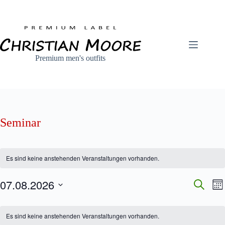
Zum
Inhalt
springen
Premium men's outfits
Seminar
Es sind keine anstehenden Veranstaltungen vorhanden.
07.08.2026
V
V
S
M
e
e
u
D
o
r
r
c
K
a
n
a
a
h
t
a
a
Es sind keine anstehenden Veranstaltungen vorhanden.
n
n
e
u
l
t