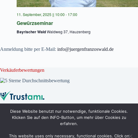
e
i
n
o
,
n
11. September, 2025 || 10:00
-
17:00
N
Gewürzseminar
a
v
Bayrischer Wald
Waldweg 37, Hauzenberg
i
g
a
Anmeldung bitte per E-Mail:
info@juergenfranzoswald.de
t
i
o
n
Verkäuferbewertungen
Diese Website benutzt nur notwendige, funktionale Cookies.
Mein Jeans-Label
Klicken Sie auf den INFO-Button, um mehr über Cookies zu
erfahren.
This website uses only necessary, functional cookies. Click on